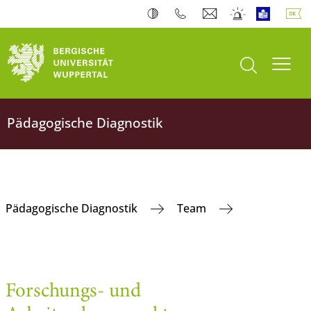
Suche öffnen
Navi
Pädagogische Diagnostik
Pädagogische Diagnostik
Team
Forschungs- und